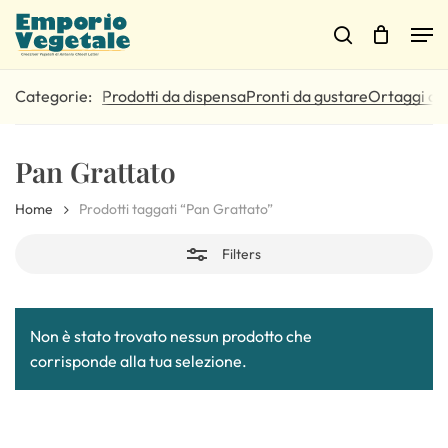
Skip
Men
to
Close
Cart
search
Close
Cart
main
Filters
content
Prodotti da dispensa
Pronti da gustare
Ortaggi di 
Pan Grattato
Home
Prodotti taggati “Pan Grattato”
Filters
Non è stato trovato nessun prodotto che
corrisponde alla tua selezione.