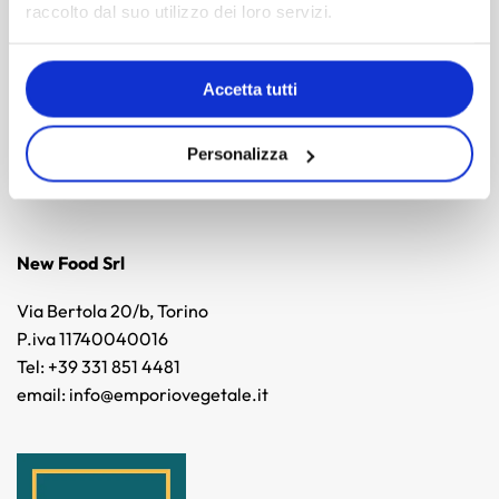
Supporto
raccolto dal suo utilizzo dei loro servizi.
Privacy Policy
Cookie Policy
Accetta tutti
Termini e condizioni di vendita
Traccia il mio ordine
Personalizza
Erogazioni Pubbliche
New Food Srl
Via Bertola 20/b, Torino
P.iva 11740040016
Tel: +39 331 851 4481
email: info@emporiovegetale.it