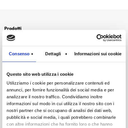
Prodotti
Gastronomia
Dispensa
Consenso
Dettagli
Informazioni sui cookie
Gift Box
Professionisti
Questo sito web utilizza i cookie
Utilizziamo i cookie per personalizzare contenuti ed
Nessun prodotto nel carrello.
Link Utili
annunci, per fornire funzionalità dei social media e per
analizzare il nostro traffico. Condividiamo inoltre
Go To Shop
Sei un Professionista?
informazioni sul modo in cui utilizza il nostro sito con i
La Dispensa • Il Blog
nostri partner che si occupano di analisi dei dati web,
pubblicità e social media, i quali potrebbero combinarle
Antonio Chiodi Latini
con altre informazioni che ha fornito loro o che hanno