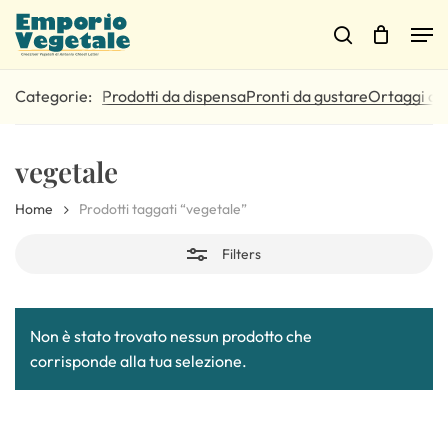
Skip
Men
to
Close
Cart
search
Close
Cart
main
Filters
content
Prodotti da dispensa
Pronti da gustare
Ortaggi di 
vegetale
Home
Prodotti taggati “vegetale”
Filters
Non è stato trovato nessun prodotto che
corrisponde alla tua selezione.