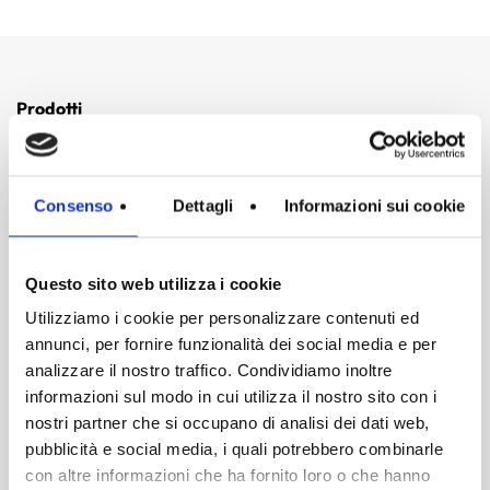
Prodotti
Gastronomia
Dispensa
Consenso
Dettagli
Informazioni sui cookie
Gift Box
Professionisti
Questo sito web utilizza i cookie
Utilizziamo i cookie per personalizzare contenuti ed
Nessun prodotto nel carrello.
Link Utili
annunci, per fornire funzionalità dei social media e per
analizzare il nostro traffico. Condividiamo inoltre
Go To Shop
Sei un Professionista?
informazioni sul modo in cui utilizza il nostro sito con i
La Dispensa • Il Blog
nostri partner che si occupano di analisi dei dati web,
pubblicità e social media, i quali potrebbero combinarle
Antonio Chiodi Latini
con altre informazioni che ha fornito loro o che hanno