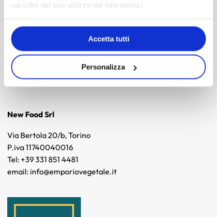
Supporto
raccolto dal suo utilizzo dei loro servizi.
Privacy Policy
Cookie Policy
Accetta tutti
Termini e condizioni di vendita
Traccia il mio ordine
Personalizza
Erogazioni Pubbliche
New Food Srl
Via Bertola 20/b, Torino
P.iva 11740040016
Tel: +39 331 851 4481
email: info@emporiovegetale.it