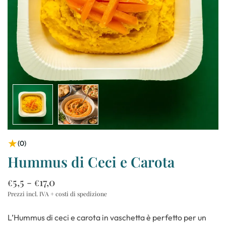
★
(0)
Hummus di Ceci e Carota
Fascia
5,5
-
17,0
€
€
di
prezzo:
L’Hummus di ceci e carota in vaschetta è perfetto per un
da