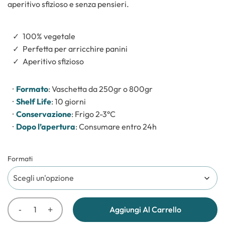
aperitivo sfizioso e senza pensieri.
€5,5
a
€17,0
100% vegetale
Perfetta per arricchire panini
Aperitivo sfizioso
Formato
: Vaschetta da 250gr o 800gr
Shelf Life
: 10 giorni
Conservazione
: Frigo 2-3°C
Dopo l’apertura
: Consumare entro 24h
Formati
Aggiungi Al Carrello