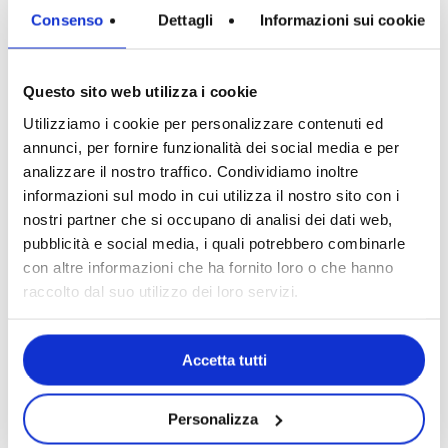
+
temperatura ambiente.
Contiene allergeni?
Consenso
Dettagli
Informazioni sui cookie
Si, contiene sesamo.
Questo sito web utilizza i cookie
VALORI NUTRIZIONALI
Utilizziamo i cookie per personalizzare contenuti ed
Nessun prodotto nel carrello.
annunci, per fornire funzionalità dei social media e per
HUMMUS DI CECI E CAROTA
PER 100GR
analizzare il nostro traffico. Condividiamo inoltre
Go To Shop
informazioni sul modo in cui utilizza il nostro sito con i
Valore Energetico (kJ/kcal):
1347/322
nostri partner che si occupano di analisi dei dati web,
Grassi Totali:
25,6 gr
pubblicità e social media, i quali potrebbero combinarle
con altre informazioni che ha fornito loro o che hanno
Acidi Grassi Totali Saturi:
3,7 gr
raccolto dal suo utilizzo dei loro servizi.
Carboidrati Totali:
15,3 gr
Zuccheri Totali:
3,6 gr
Accetta tutti
Proteine:
6 gr
Sale:
1,24 gr
Personalizza