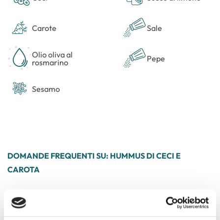
Carote
Sale
Olio oliva al
Pepe
rosmarino
Sesamo
DOMANDE FREQUENTI SU: HUMMUS DI CECI E
CAROTA
+
E' pronta all'uso?
Certo, basterà aprire la vaschetta e sarà pronta da gustare a