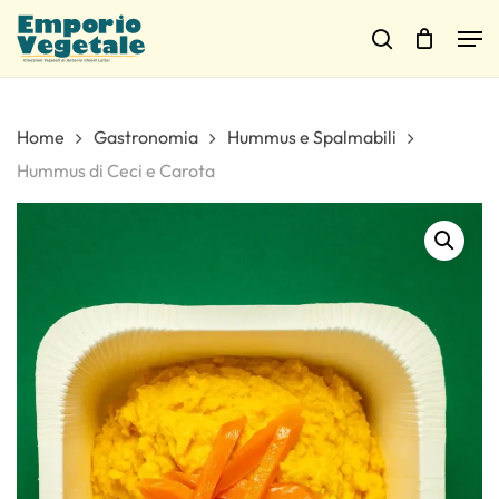
Skip
Men
to
Cart
search
Close
Cart
main
content
Home
Gastronomia
Hummus e Spalmabili
Hummus di Ceci e Carota