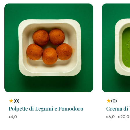
★
★
(0)
(0)
Polpette di Legumi e Pomodoro
Crema di 
4,0
6,0
-
20,0
€
€
€