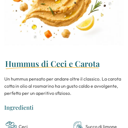
Hummus di Ceci e Carota
Un hummus pensato per andare oltre il classico. La carota
cotta in olio al rosmarino ha un gusto caldo e avvolgente,
perfetto per un aperitivo sfizioso.
I
n
g
r
e
d
i
e
n
t
i
Ceci
Succo di limone